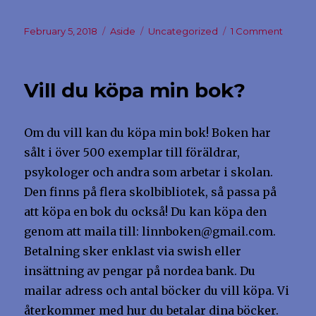
Posted
Format
Categories
on
February 5, 2018
Aside
Uncategorized
1 Comment
on
Vem
är
jag?
Vill du köpa min bok?
Om du vill kan du köpa min bok! Boken har
sålt i över 500 exemplar till föräldrar,
psykologer och andra som arbetar i skolan.
Den finns på flera skolbibliotek, så passa på
att köpa en bok du också! Du kan köpa den
genom att maila till: linnboken@gmail.com.
Betalning sker enklast via swish eller
insättning av pengar på nordea bank. Du
mailar adress och antal böcker du vill köpa. Vi
återkommer med hur du betalar dina böcker.