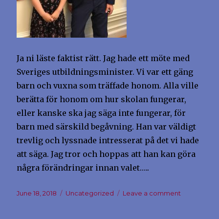
Ja ni läste faktist rätt. Jag hade ett möte med
Sveriges utbildningsminister. Vi var ett gäng
barn och vuxna som träffade honom. Alla ville
berätta för honom om hur skolan fungerar,
eller kanske ska jag säga inte fungerar, för
barn med särskild begåvning. Han var väldigt
trevlig och lyssnade intresserat på det vi hade
att säga. Jag tror och hoppas att han kan göra
några förändringar innan valet…..
Posted
Categories
on
June 18, 2018
Uncategorized
Leave a comment
on
Idag
träffade