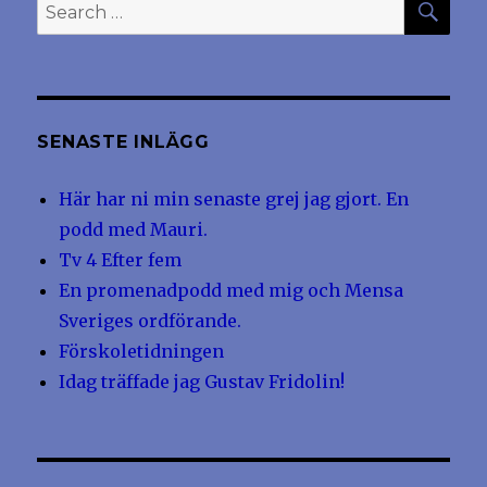
Search
for:
SENASTE INLÄGG
Här har ni min senaste grej jag gjort. En
podd med Mauri.
Tv 4 Efter fem
En promenadpodd med mig och Mensa
Sveriges ordförande.
Förskoletidningen
Idag träffade jag Gustav Fridolin!