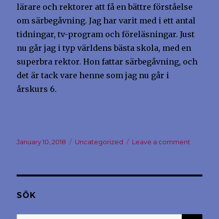
lärare och rektorer att få en bättre förståelse
om särbegåvning. Jag har varit med i ett antal
tidningar, tv-program och föreläsningar. Just
nu går jag i typ världens bästa skola, med en
superbra rektor. Hon fattar särbegåvning, och
det är tack vare henne som jag nu går i
årskurs 6.
Posted
Categories
on
January 10, 2018
Uncategorized
Leave a comment
on
Kul
att
du
hittat
min
SÖK
sida!
SEA