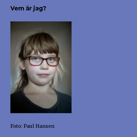
jag
Vem är jag?
Gustav
Fridolin!
Foto: Paul Hansen