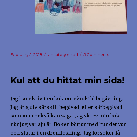
Posted
Categories
on
February 5, 2018
Uncategorized
5 Comments
on
Vill
du
köpa
Kul att du hittat min sida!
min
bok?
Jag har skrivit en bok om särskild begåvning.
Jag är själv särskilt begåvad, eller särbegåvad
som man också kan säga. Jag skrev min bok
när jag var sju år. Boken börjar med hur det var
och slutar i en drömlösning. Jag försöker få