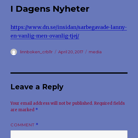
I Dagens Nyheter
https://www.dn.se/insidan/sarbegavade-lanny-
en-vanlig-men-ovanlig-tjej/
Author
Posted
Categories
linnboken_crbl1r
April 20, 2017
media
on
Leave a Reply
Your email address will not be published.
Required fields
are marked
*
COMMENT
*