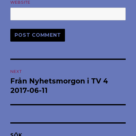
WEBSITE
Post
NEXT
navigation
Från Nyhetsmorgon i TV 4
Next
post:
2017-06-11
SÖK