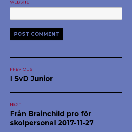
WEBSITE
Post
PREVIOUS
navigation
I SvD Junior
Previous
post:
NEXT
Från Brainchild pro för
Next
post:
skolpersonal 2017-11-27