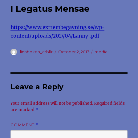
I Legatus Mensae
https://www.extrembegavning.se/wp-
content/uploads/2017/04/Lanny-.pdf
Author
Posted
Categories
linnboken_crbl1r
October 2, 2017
media
on
Leave a Reply
Your email address will not be published.
Required fields
are marked
*
COMMENT
*